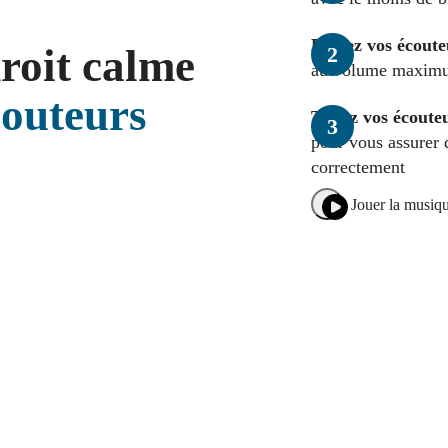
Réglez vos écoute
roit calme
au volume maxim
couteurs
Testez vos écoute
pour vous assurer 
correctement
Jouer la musiq