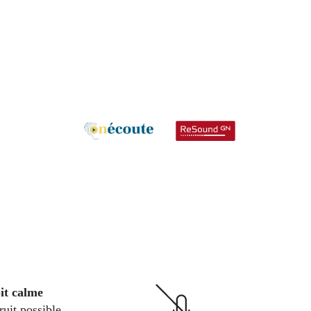
it calme
ruit possible