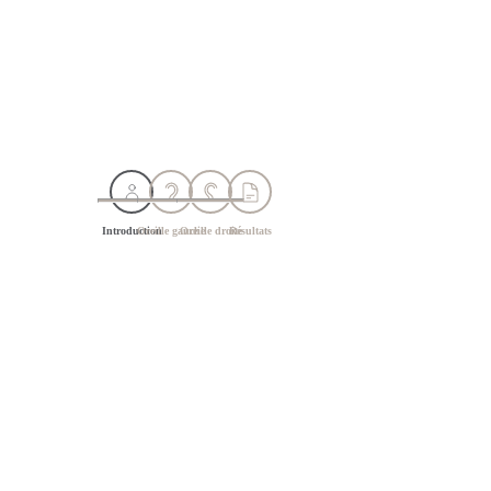
Introduction
Oreille gauche
Oreille droite
Résultats