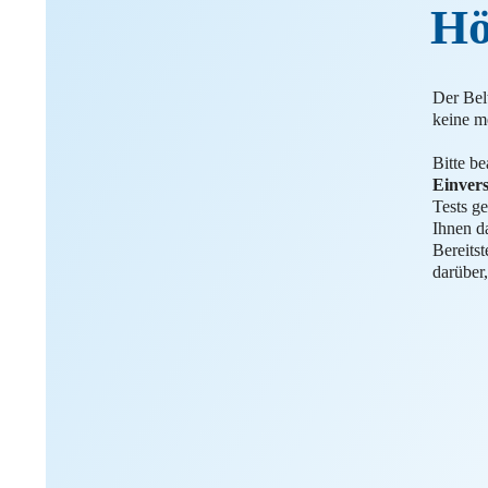
Hö
Der Bel
keine m
Bitte b
Einvers
Tests g
Ihnen da
Bereits
darüber