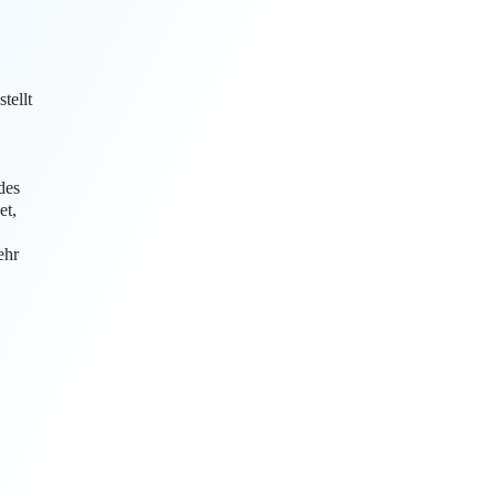
tellt
des
et,
hr