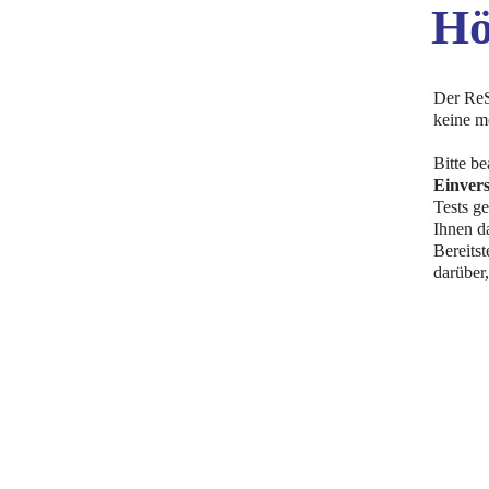
Hö
Der ReS
keine m
Bitte b
Einvers
Tests g
Ihnen da
Bereits
darüber